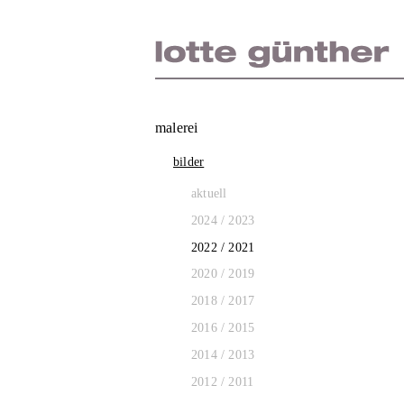
Zum
Inhalt
springen
malerei
bilder
aktuell
2024 / 2023
2022 / 2021
2020 / 2019
2018 / 2017
2016 / 2015
2014 / 2013
2012 / 2011