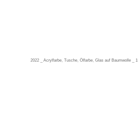
2022 _ Acrylfarbe, Tusche, Ölfarbe, Glas auf Baumwolle _ 
abstrakt
abstrakt
abstrakt
abstrakt
abstrakt
abs